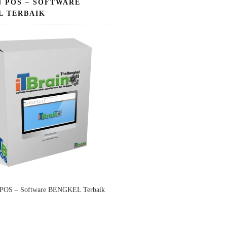
N POS – SOFTWARE
L TERBAIK
 POS – Software BENGKEL Terbaik