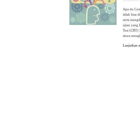
Apa itu Co
tidak bisa 
serta mengi
ujian yang 
Test (CBT) 
siswa meng
Lanjutkan