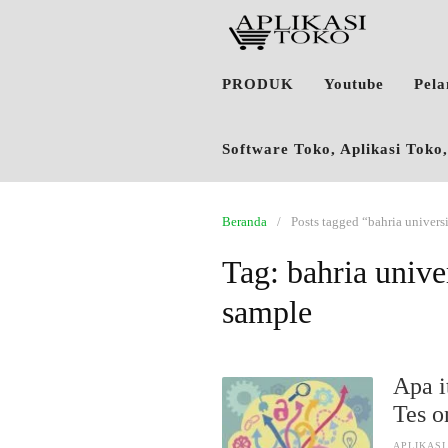
PRODUK
Youtube
Pel
Software Toko, Aplikasi Tok
Beranda
Posts tagged “bahria univers
Tag:
bahria unive
sample
Apa i
Tes o
APLIKASI