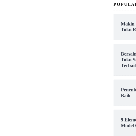
POPULA
Makin 
Toko R
Bersai
Toko S
Terbai
Penent
Baik
9 Elem
Model 