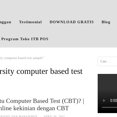
anggan
Testimonial
DOWNLOAD GRATIS
Blog
o, Program Toko ITB POS
ity computer based test sample”
rsity computer based test
tu Computer Based Test (CBT)? |
nline kekinian dengan CBT
 BISNIS DAN MANAJEMEN
·
APRIL 30, 2021