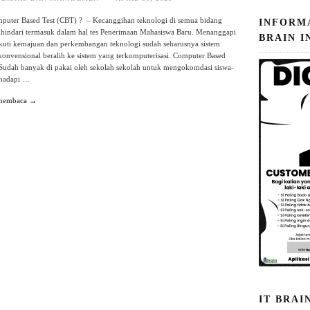
mputer Based Test (CBT) ? – Kecanggihan teknologi di semua bidang
INFORM
dihindari termasuk dalam hal tes Penerimaan Mahasiswa Baru. Menanggapi
BRAIN I
kuti kemajuan dan perkembangan teknologi sudah seharusnya sistem
konvensional beralih ke sistem yang terkomputerisasi. Computer Based
Sudah banyak di pakai oleh sekolah sekolah untuk mengokomdasi siswa-
hadapi …
 membaca →
IT BRAI