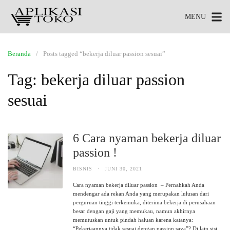
MENU
Beranda
Posts tagged “bekerja diluar passion sesuai”
Tag:
bekerja diluar passion
sesuai
6 Cara nyaman bekerja diluar
passion !
BISNIS
·
JUNI 30, 2021
Cara nyaman bekerja diluar passion – Pernahkah Anda
mendengar ada rekan Anda yang merupakan lulusan dari
perguruan tinggi terkemuka, diterima bekerja di perusahaan
besar dengan gaji yang memukau, namun akhirnya
memutuskan untuk pindah haluan karena katanya:
“Pekerjaannya tidak sesuai dengan passion saya”? Di lain sisi,