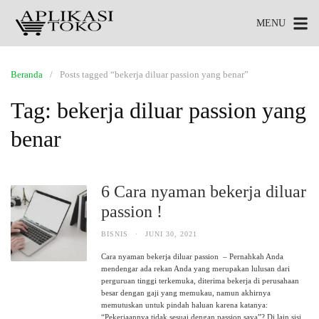
MENU
Beranda
Posts tagged “bekerja diluar passion yang benar”
Tag:
bekerja diluar passion yang
benar
6 Cara nyaman bekerja diluar
passion !
BISNIS
·
JUNI 30, 2021
Cara nyaman bekerja diluar passion – Pernahkah Anda
mendengar ada rekan Anda yang merupakan lulusan dari
perguruan tinggi terkemuka, diterima bekerja di perusahaan
besar dengan gaji yang memukau, namun akhirnya
memutuskan untuk pindah haluan karena katanya:
“Pekerjaannya tidak sesuai dengan passion saya”? Di lain sisi,