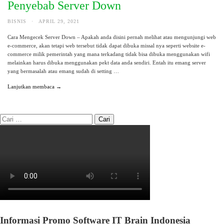
Penyebab Server Down
BISNIS
·
APRIL 29, 2021
Cara Mengecek Server Down – Apakah anda disini pernah melihat atau mengunjungi web
e-commerce, akan tetapi web tersebut tidak dapat dibuka missal nya seperti website e-
commerce milik pemerintah yang mana terkadang tidak bisa dibuka menggunakan wifi
melainkan harus dibuka menggunakan pekt data anda sendiri. Entah itu emang server
yang bermasalah atau emang sudah di setting …
Lanjutkan membaca →
Informasi Promo Software IT Brain Indonesia