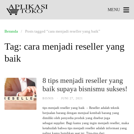
MENU
Beranda
Posts tagged “cara menjadi reseller yang baik”
Tag:
cara menjadi reseller yang
baik
8 tips menjadi reseller yang
baik supaya bisnismu sukses!
BISNIS
·
JUNI 27, 2021
tips menjadi reseller yang baik – Reseller adalah teknik
berjualan barang dengan menjual kembali barang yang
dimiliki oleh penyedia produk yang disebut juga
sebagai supplier. Bagi kamu yang ingin menjadi reseller, maka
ketahuilah bahwa tips menjadi reseller adalah informasi yang
paling kamu butuhkan saat ini. Tips-tips dari