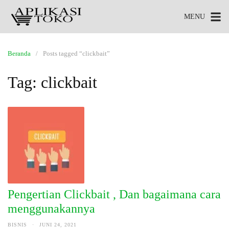
MENU
Beranda
Posts tagged “clickbait”
Tag:
clickbait
Pengertian Clickbait , Dan bagaimana cara
menggunakannya
BISNIS
·
JUNI 24, 2021