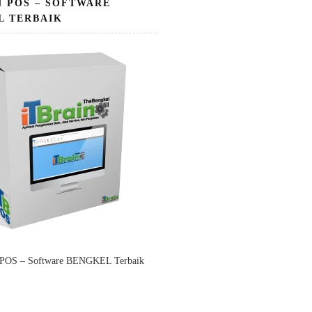
N POS – SOFTWARE
L TERBAIK
 POS – Software BENGKEL Terbaik