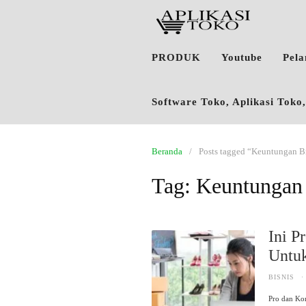
PRODUK
Youtube
Pel
Software Toko, Aplikasi Tok
Beranda
Posts tagged “Keuntungan 
Tag:
Keuntungan
Ini P
Untu
BISNIS
·
Pro dan Kon