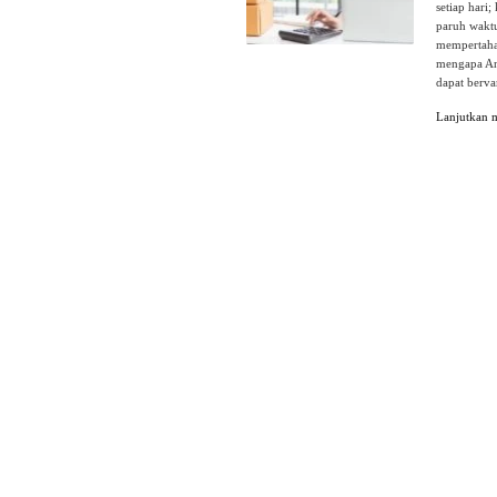
setiap hari
paruh wakt
mempertahan
mengapa And
dapat berva
Lanjutkan