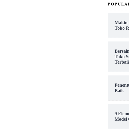
POPULA
Makin 
Toko R
Bersai
Toko S
Terbai
Penent
Baik
9 Elem
Model 