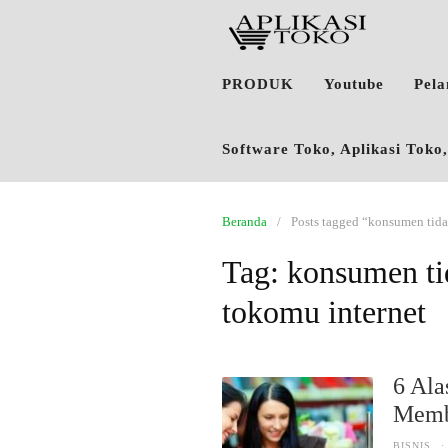
PRODUK
Youtube
Pel
Software Toko, Aplikasi Tok
Beranda
Posts tagged “konsumen tid
Tag:
konsumen ti
tokomu internet
6 Al
Membe
BISNIS
·