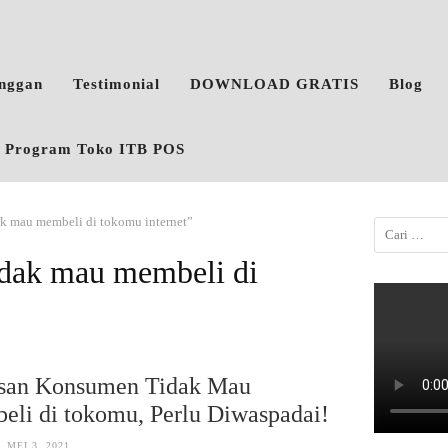
anggan
Testimonial
DOWNLOAD GRATIS
Blog
o, Program Toko ITB POS
ak mau membeli di tokomu internet”
dak mau membeli di
asan Konsumen Tidak Mau
li di tokomu, Perlu Diwaspadai!
MEI 3, 2021