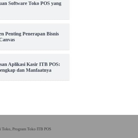
uan Software Toko POS yang
en Penting Penerapan Bisnis
Canvas
asan Aplikasi Kasir ITB POS:
Lengkap dan Manfaatnya
si Toko, Program Toko ITB POS