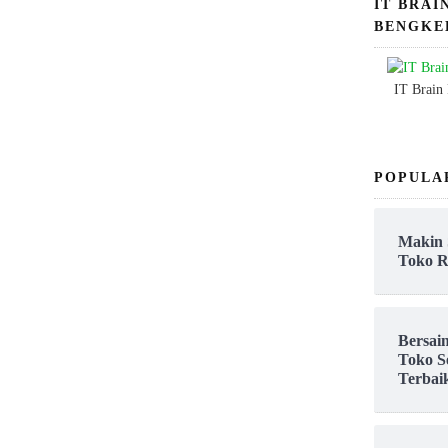
IT BRAI
BENGKE
IT Brain
POPULA
Makin 
Toko R
Bersai
Toko S
Terbai