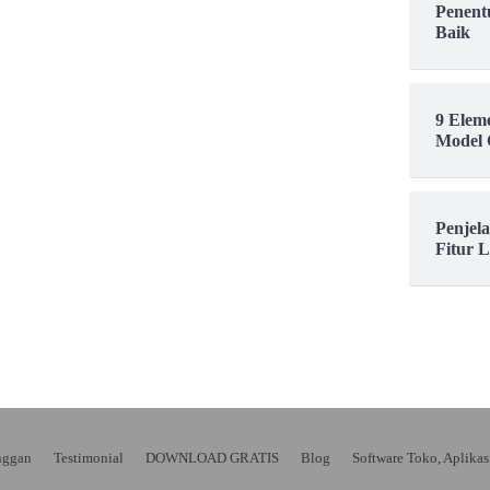
Penent
Baik
9 Elem
Model 
Penjel
Fitur 
nggan
Testimonial
DOWNLOAD GRATIS
Blog
Software Toko, Aplika