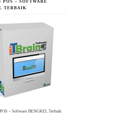
N POS – SOFTWARE
L TERBAIK
 POS – Software BENGKEL Terbaik