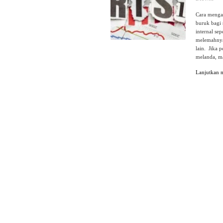
Cara menga
buruk bagi 
internal se
melemahnya 
lain. Jika 
melanda, ma
Lanjutkan