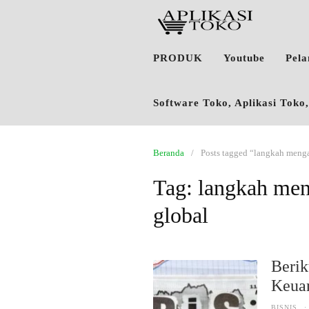
PRODUK
Youtube
Pel
Software Toko, Aplikasi Tok
Beranda
Posts tagged “langkah menga
Tag:
langkah men
global
Berik
Keua
BISNIS
·