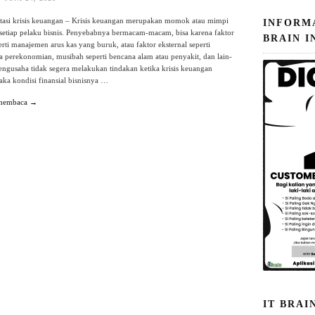
tasi krisis keuangan – Krisis keuangan merupakan momok atau mimpi
INFORM
setiap pelaku bisnis. Penyebabnya bermacam-macam, bisa karena faktor
BRAIN I
perti manajemen arus kas yang buruk, atau faktor eksternal seperti
perekonomian, musibah seperti bencana alam atau penyakit, dan lain-
pengusaha tidak segera melakukan tindakan ketika krisis keuangan
ka kondisi finansial bisnisnya …
 membaca →
IT BRAI