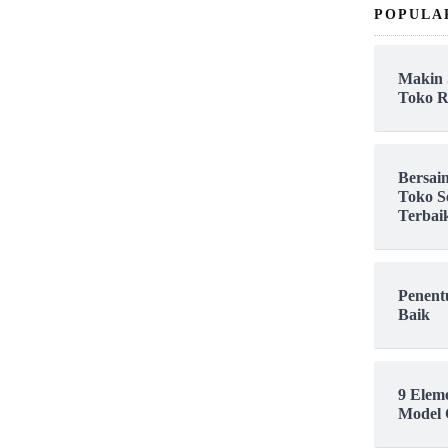
POPULA
Makin 
Toko R
Bersai
Toko S
Terbai
Penent
Baik
9 Elem
Model 