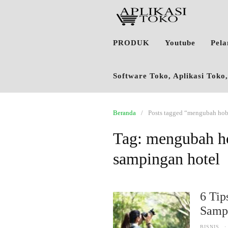
PRODUK
Youtube
Pel
Software Toko, Aplikasi Tok
Beranda
Posts tagged “mengubah hobi
Tag:
mengubah ho
sampingan hotel
6 Tip
Samp
BISNIS
·