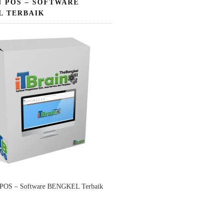
N POS – SOFTWARE
L TERBAIK
 POS – Software BENGKEL Terbaik