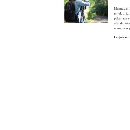
Mengubah H
untuk di ja
pekerjaan y
adalah peke
mengincar g
Lanjutkan