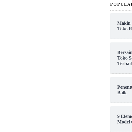
POPULA
Makin 
Toko R
Bersai
Toko S
Terbai
Penent
Baik
9 Elem
Model 