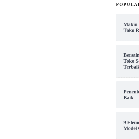
POPULA
Makin 
Toko R
Bersai
Toko S
Terbai
Penent
Baik
9 Elem
Model 