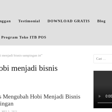
anggan
Testimonial
DOWNLOAD GRATIS
Blog
o, Program Toko ITB POS
 menjadi bisnis sampingan irt”
bi menjadi bisnis
s Mengubah Hobi Menjadi Bisnis
ingan
MEI 5, 2021