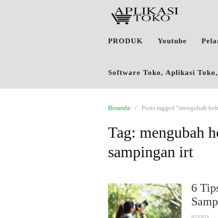
PRODUK
Youtube
Pel
Software Toko, Aplikasi Tok
Beranda
Posts tagged “mengubah hobi
Tag:
mengubah ho
sampingan irt
6 Tip
Samp
BISNIS
·