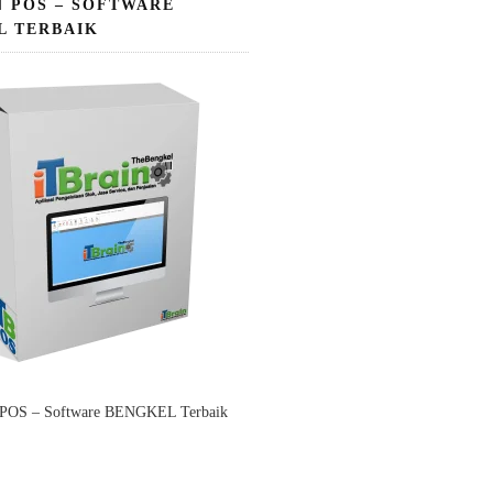
N POS – SOFTWARE
L TERBAIK
 POS – Software BENGKEL Terbaik