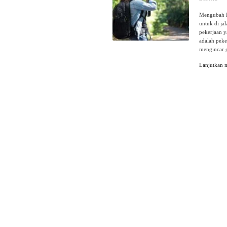
Mengubah H
untuk di ja
pekerjaan y
adalah peke
mengincar g
Lanjutkan