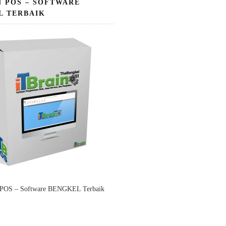
N POS – SOFTWARE
L TERBAIK
 POS – Software BENGKEL Terbaik