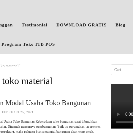
anggan
Testimonial
DOWNLOAD GRATIS
Blog
o, Program Toko ITB POS
oko material”
 toko material
an Modal Usaha Toko Bangunan
FEBRUARI 25, 2021
al Usaha Toko Bangunan Keberadaan toko bangunan pasti dibutuhkan
rakat. Ditengah gencarnya pembangunan (baik itu perumahan, apartemen
rastruktur), maka peluang bisnis material bangunan akan tetap cerah.