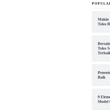
POPULA
Makin 
Toko R
Bersai
Toko S
Terbai
Penent
Baik
9 Elem
Model 