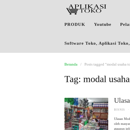
PRODUK
Youtube
Pel
Software Toko, Aplikasi Tok
Beranda
Posts tagged “modal usaha t
Tag:
modal usaha
Ulas
BISNIS
·
Ulasan Mod
oleh masya
ataupun inf