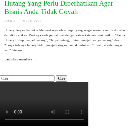
Hutang Yang Perlu Diperhatikan Agar
Bisnis Anda Tidak Goyah
BISNIS
·
MEI 8, 2021
Hutang Jangka Pendek – Menurut saya adalah topic yang sangat menarik untuk di bahas
dan di bicarakan. Pasti nya anda pernah mendengar kata – kata motivasi berikut, “Tanpa
Hutang Hidup menjadi tenang”, “Tanpa hutang, pikiran menjadi sangat tenang” dan
“Tanpa Ada nya hutang hidup menjadi ringan dan tak terbebani ”. Pasti pernah dengar
kan? Gimana …
Lanjutkan membaca →