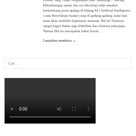
Profesi Yang Tidak Tergantikan Oleh Teknologi – Seiring
Pekembangan jaman dan era teknologi telah semakin
berkembang pesat apalagi di bidang AI ( Artificial Intelligence
) atau Kecerdasan buatan yang di gadang-gadang suatu hari
nanti akan melebihi kepintaran manusia. Hal ini Tentunya
sangat bagus dalam segi efektifitas dan efesiensi pekerjaan,
Namun Hal ini merupakan kabar buruk …
Lanjutkan membaca →