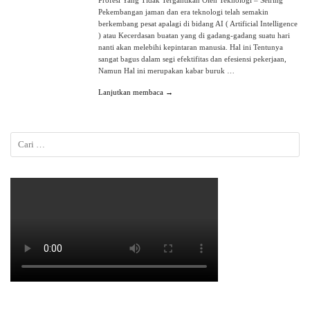
Profesi Yang Tidak Tergantikan Oleh Teknologi – Seiring
Pekembangan jaman dan era teknologi telah semakin
berkembang pesat apalagi di bidang AI ( Artificial Intelligence
) atau Kecerdasan buatan yang di gadang-gadang suatu hari
nanti akan melebihi kepintaran manusia. Hal ini Tentunya
sangat bagus dalam segi efektifitas dan efesiensi pekerjaan,
Namun Hal ini merupakan kabar buruk …
Lanjutkan membaca →