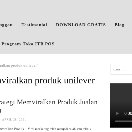
anggan
Testimonial
DOWNLOAD GRATIS
Blog
o, Program Toko ITB POS
iralkan produk unilever”
viralkan produk unilever
rategi Memviralkan Produk Jualan
u
APRIL 28, 2021
mviralkan Produk – Viral marketing telah menjadi salah satu teknik