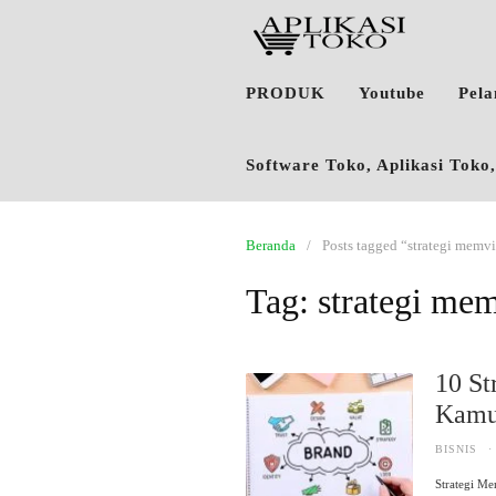
PRODUK
Youtube
Pel
Software Toko, Aplikasi Tok
Beranda
Posts tagged “strategi memv
Tag:
strategi mem
10 St
Kam
BISNIS
·
Strategi Me