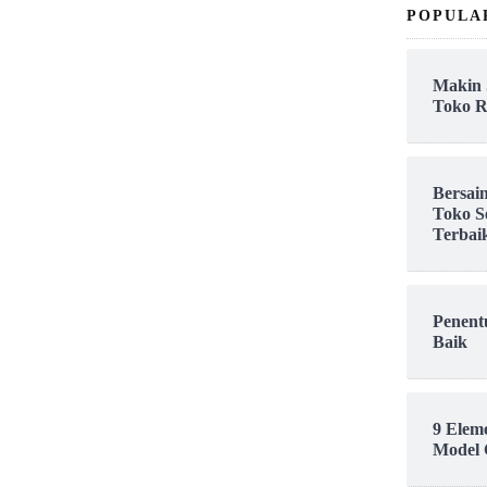
POPULA
Makin 
Toko R
Bersai
Toko S
Terbai
Penent
Baik
9 Elem
Model 