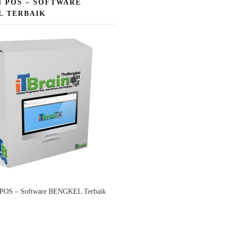
N POS – SOFTWARE
L TERBAIK
 POS – Software BENGKEL Terbaik