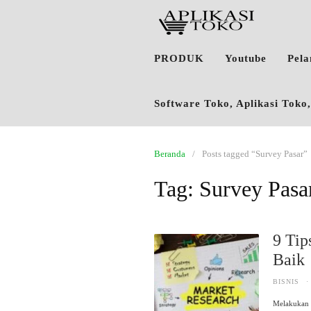
PRODUK
Youtube
Pel
Software Toko, Aplikasi Tok
Beranda
Posts tagged “Survey Pasar”
Tag:
Survey Pasa
9 Tip
Bai
BISNIS
·
Melakukan R