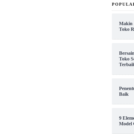
POPULA
Makin 
Toko R
Bersai
Toko S
Terbai
Penent
Baik
9 Elem
Model 