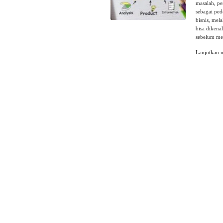
masalah, pe
sebagai pe
bisnis, me
bisa dikena
sebelum me
Lanjutkan