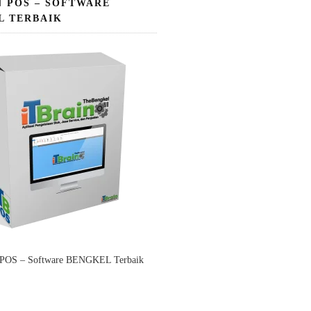
N POS – SOFTWARE
L TERBAIK
 POS – Software BENGKEL Terbaik