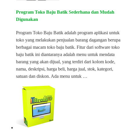
Program Toko Baju Batik Sederhana dan Mudah
Digunakan
Program Toko Baju Batik adalah program aplikasi untuk
toko yang melakukan penjualan barang dagangan berupa
berbagai macam toko baju batik. Fitur dari software toko
baju batik ini diantaranya adalah menu untuk mendata
barang yang akan dijual, yang terdiri dari kolom kode,
nama, deskripsi, harga beli, harga jual, stok, kategori,
satuan dan diskon. Ada menu untuk …