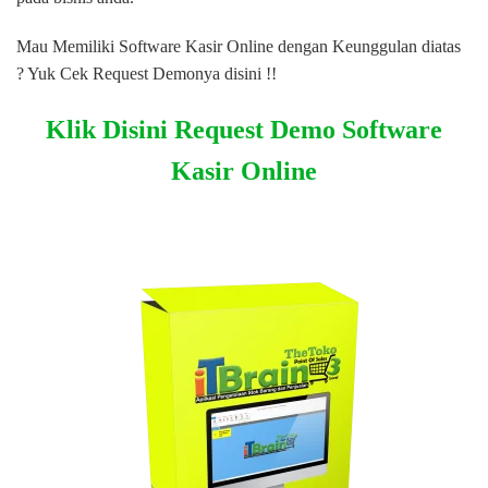
Mau Memiliki Software Kasir Online dengan Keunggulan diatas
? Yuk Cek Request Demonya disini !!
Klik Disini Request Demo Software
Kasir Online