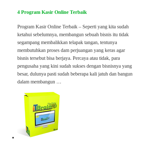
4 Program Kasir Online Terbaik
Program Kasir Online Terbaik – Seperti yang kita sudah
ketahui sebelumnya, membangun sebuah bisnis itu tidak
segampang membalikkan telapak tangan, tentunya
membutuhkan proses dam perjuangan yang keras agar
bisnis tersebut bisa berjaya. Percaya atau tidak, para
pengusaha yang kini sudah sukses dengan bisnisnya yang
besar, dulunya pasti sudah beberapa kali jatuh dan bangun
dalam membangun …