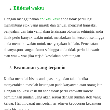
Efisiensi waktu
Dengan menggunakan
aplikasi kasir
anda tidak perlu lagi
menghitung stok yang masuk dan terjual, mencatat transaksi
penjualan, dan lain yang akan tersimpan otomatis sehingga anda
tidak perlu banyak waktu untuk melakukan hal tersebut sehingga
anda memiliki waktu untuk mengerjakan hal lain. Pencatatan
datanya-pun sangat akurat sehingga anda tidak perlu khawatir
atau was – was jika terjadi kesalahan perhitungan.
Keamanan yang terjamin
Ketika memulai bisnis anda pasti ragu dan takut ketika
menyerahkan masalah keuangan pada karyawan atau orang lain.
Dengan aplikasi kasir ini anda tidak perlu khawatir karena
perhitungan jumlah uang akan sesuai dengan jumlah stok yang
keluar. Hal ini dapat mencegah terjadinya kebocoran keuangan
pada bisnis anda.