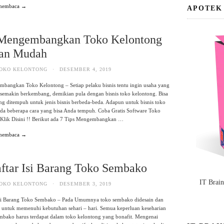
 membaca →
APOTEK
 Mengembangkan Toko Kelontong
an Mudah
OKO KELONTONG
·
DESEMBER 4, 2019
bangkan Toko Kelontong – Setiap pelaku bisnis tentu ingin usaha yang
 semakin berkembang, demikian pula dengan bisnis toko kelontong. Bisa
ang ditempuh untuk jenis bisnis berbeda-beda. Adapun untuk bisnis toko
da beberapa cara yang bisa Anda tempuh. Coba Gratis Software Toko
 Klik Disini !! Berikut ada 7 Tips Mengembangkan …
 membaca →
ftar Isi Barang Toko Sembako
IT Brai
OKO KELONTONG
·
DESEMBER 3, 2019
Isi Barang Toko Sembako – Pada Umumnya toko sembako didesain dan
 untuk memenuhi kebutuhan sehari – hari. Semua keperluan keseharian
mbako harus terdapat dalam toko kelontong yang bonafit. Mengenai