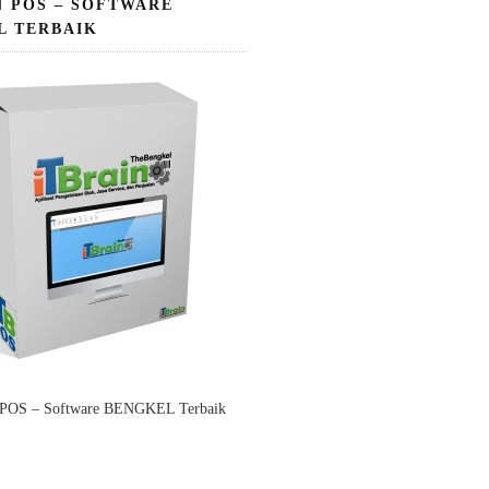
N POS – SOFTWARE
L TERBAIK
 POS – Software BENGKEL Terbaik