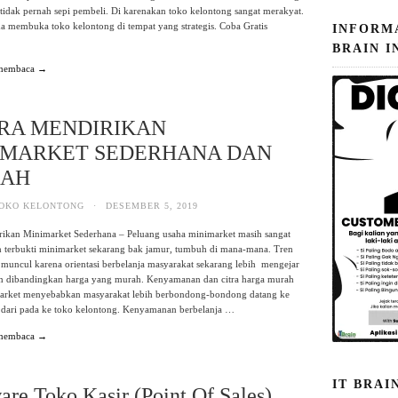
 tidak pernah sepi pembeli. Di karenakan toko kelontong sangat merakyat.
a membuka toko kelontong di tempat yang strategis. Coba Gratis
INFORM
…
BRAIN I
 membaca →
ARA MENDIRIKAN
IMARKET SEDERHANA DAN
AH
OKO KELONTONG
·
DESEMBER 5, 2019
rikan Minimarket Sederhana – Peluang usaha minimarket masih sangat
n terbukti minimarket sekarang bak jamur, tumbuh di mana-mana. Tren
muncul karena orientasi berbelanja masyarakat sekarang lebih mengejar
 dibandingkan harga yang murah. Kenyamanan dan citra harga murah
arket menyebabkan masyarakat lebih berbondong-bondong datang ke
 dari pada ke toko kelontong. Kenyamanan berbelanja …
 membaca →
IT BRAI
are Toko Kasir (Point Of Sales)