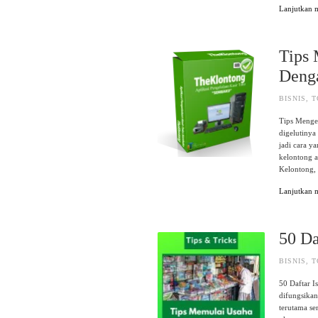
Lanjutkan
Tips
Deng
BISNIS
,
T
Tips Mengem
digelutinya
jadi cara y
kelontong a
Kelontong,
Lanjutkan
50 Da
BISNIS
,
T
50 Daftar 
difungsikan
terutama se