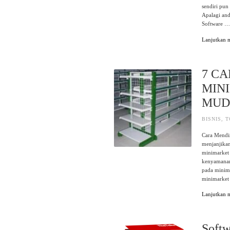
sendiri pun
Apalagi and
Software 
Lanjutkan
7 C
MIN
MUD
BISNIS
,
T
Cara Mendi
menjanjika
minimarket 
kenyamanan
pada minim
minimarket
Lanjutkan
Softw