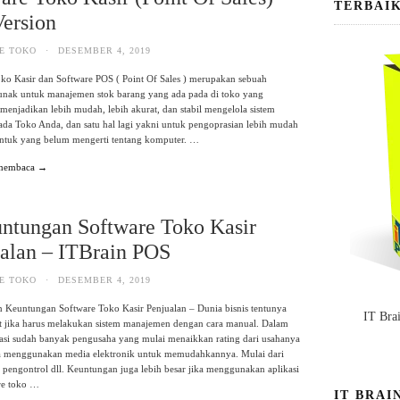
TERBAI
Version
E TOKO
·
DESEMBER 4, 2019
ko Kasir dan Software POS ( Point Of Sales ) merupakan sebuah
lunak untuk manajemen stok barang yang ada pada di toko yang
menjadikan lebih mudah, lebih akurat, dan stabil mengelola sistem
ada Toko Anda, dan satu hal lagi yakni untuk pengoprasian lebih mudah
ntuk yang belum mengerti tentang komputer. …
 membaca →
ntungan Software Toko Kasir
alan – ITBrain POS
E TOKO
·
DESEMBER 4, 2019
 Keuntungan Software Toko Kasir Penjualan – Dunia bisnis tentunya
IT Bra
t jika harus melakukan sistem manajemen dengan cara manual. Dalam
sasi sudah banyak pengusaha yang mulai menaikkan rating dari usahanya
a menggunakan media elektronik untuk memudahkannya. Mulai dari
n pengontrol dll. Keuntungan juga lebih besar jika menggunakan aplikasi
re toko …
IT BRAI