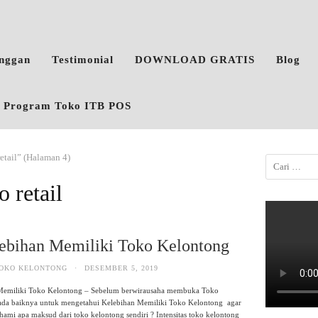
anggan
Testimonial
DOWNLOAD GRATIS
Blog
o, Program Toko ITB POS
retail” (Halaman 4)
o retail
ebihan Memiliki Toko Kelontong
OKO KELONTONG
·
DESEMBER 5, 2019
Memiliki Toko Kelontong – Sebelum berwirausaha membuka Toko
ada baiknya untuk mengetahui Kelebihan Memiliki Toko Kelontong agar
ami apa maksud dari toko kelontong sendiri ? Intensitas toko kelontong