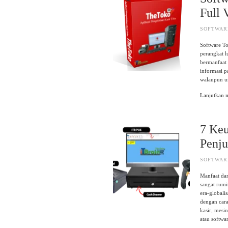
Full 
SOFTWAR
Software To
perangkat 
bermanfaat 
informasi p
walaupun u
Lanjutkan
7 Keu
Penju
SOFTWAR
Manfaat dan
sangat rumi
era-globali
dengan car
kasir, mesi
atau softwa