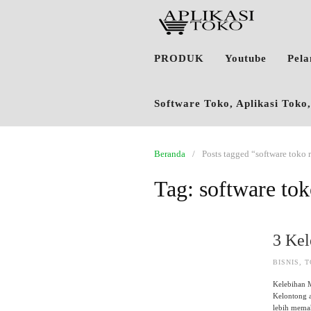
PRODUK
Youtube
Pel
Software Toko, Aplikasi Tok
Beranda
Posts tagged “software toko 
Tag:
software tok
3 Kel
BISNIS
,
T
Kelebihan 
Kelontong 
lebih memah