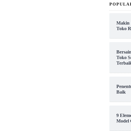
POPULA
Makin 
Toko R
Bersai
Toko S
Terbai
Penent
Baik
9 Elem
Model 