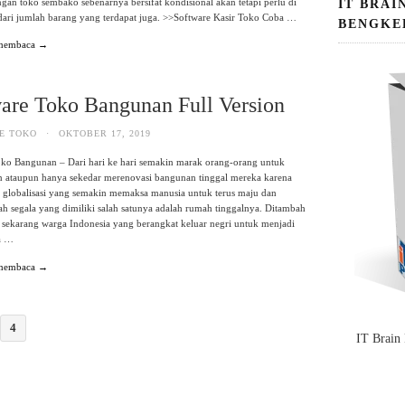
gan toko sembako sebenarnya bersifat kondisional akan tetapi perlu di
IT BRAI
dari jumlah barang yang terdapat juga. >>Software Kasir Toko Coba …
BENGKE
 membaca →
are Toko Bangunan Full Version
E TOKO
·
OKTOBER 17, 2019
oko Bangunan – Dari hari ke hari semakin marak orang-orang untuk
ataupun hanya sekedar merenovasi bangunan tinggal mereka karena
h globalisasi yang semakin memaksa manusia untuk terus maju dan
 segala yang dimiliki salah satunya adalah rumah tinggalnya. Ditambah
 sekarang warga Indonesia yang berangkat keluar negri untuk menjadi
ja …
 membaca →
4
IT Brain