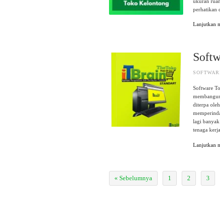
ukuran ruan
perhatikan 
Lanjutkan
Softw
SOFTWAR
Software T
membangun 
diterpa ole
memperindah
lagi banyak
tenaga ker
Lanjutkan
« Sebelumnya
1
2
3