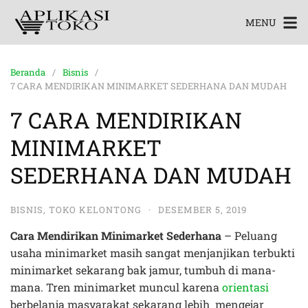
MENU
Beranda
Bisnis
7 CARA MENDIRIKAN MINIMARKET SEDERHANA DAN MUDAH
7 CARA MENDIRIKAN
MINIMARKET
SEDERHANA DAN MUDAH
BISNIS
,
TOKO KELONTONG
·
DESEMBER 5, 2019
Cara Mendirikan Minimarket Sederhana
– Peluang
usaha minimarket masih sangat menjanjikan terbukti
minimarket sekarang bak jamur, tumbuh di mana-
mana. Tren minimarket muncul karena
orientasi
berbelanja masyarakat sekarang lebih mengejar