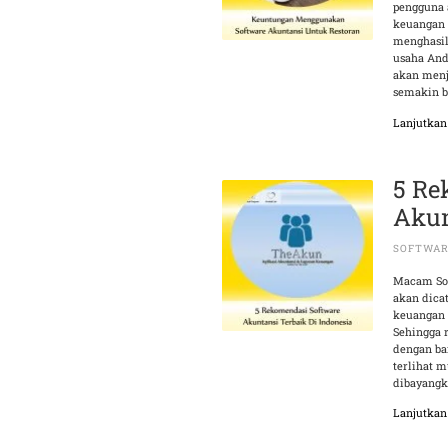
pengguna 
keuangan 
menghasil
usaha And
akan menj
semakin b
Lanjutka
5 Re
Akun
SOFTWA
Macam Sof
akan dica
keuangan 
Sehingga r
dengan ba
terlihat 
dibayangk
Lanjutka