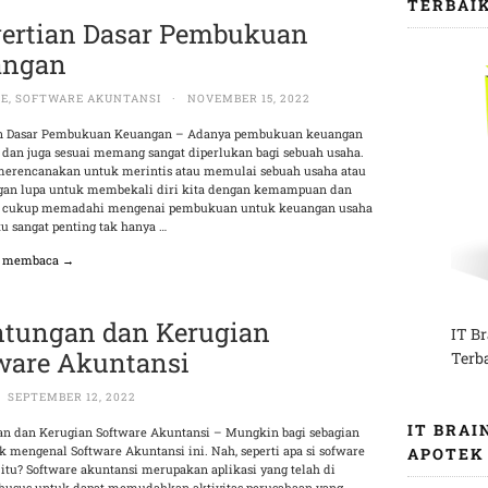
TERBAI
ertian Dasar Pembukuan
angan
RE
,
SOFTWARE AKUNTANSI
·
NOVEMBER 15, 2022
an Dasar Pembukuan Keuangan – Adanya pembukuan keuangan
t dan juga sesuai memang sangat diperlukan bagi sebuah usaha.
 merencanakan untuk merintis atau memulai sebuah usaha atau
angan lupa untuk membekali diri kita dengan kemampuan dan
g cukup memadahi mengenai pembukuan untuk keuangan usaha
itu sangat penting tak hanya …
n membaca →
tungan dan Kerugian
IT B
ware Akuntansi
Terb
SEPTEMBER 12, 2022
IT BRAI
n dan Kerugian Software Akuntansi – Mungkin bagi sebagian
k mengenal Software Akuntansi ini. Nah, seperti apa si sofware
APOTEK
 itu? Software akuntansi merupakan aplikasi yang telah di
husus untuk dapat memudahkan aktivitas perusahaan yang