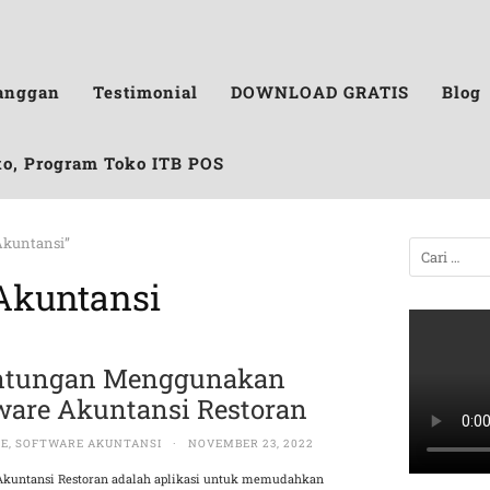
anggan
Testimonial
DOWNLOAD GRATIS
Blog
ko, Program Toko ITB POS
Akuntansi”
Akuntansi
ntungan Menggunakan
ware Akuntansi Restoran
RE
,
SOFTWARE AKUNTANSI
·
NOVEMBER 23, 2022
Akuntansi Restoran adalah aplikasi untuk memudahkan