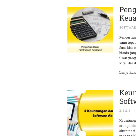
Peng
Keu
SOFTWA
Pengerti
yang tepa
Saat kita
bisnis, j
ilmu yan
kita. Hal 
Lanjutka
Keun
Soft
BISNIS
·
Keuntunga
orang tida
akuntansi
rancang k