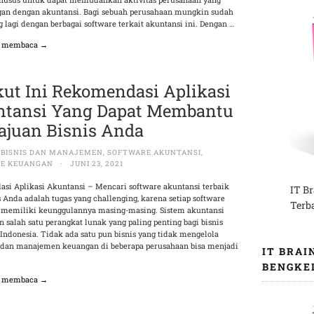
an dengan akuntansi. Bagi sebuah perusahaan mungkin sudah
g lagi dengan berbagai software terkait akuntansi ini. Dengan …
n membaca →
kut Ini Rekomendasi Aplikasi
tansi Yang Dapat Membantu
juan Bisnis Anda
I BISNIS DAN MANAJEMEN
,
SOFTWARE AKUNTANSI
,
E KEUANGAN
·
JUNI 23, 2021
si Aplikasi Akuntansi – Mencari software akuntansi terbaik
IT B
s Anda adalah tugas yang challenging, karena setiap software
Terb
 memiliki keunggulannya masing-masing. Sistem akuntansi
salah satu perangkat lunak yang paling penting bagi bisnis
Indonesia. Tidak ada satu pun bisnis yang tidak mengelola
dan manajemen keuangan di beberapa perusahaan bisa menjadi
IT BRAI
BENGKE
n membaca →