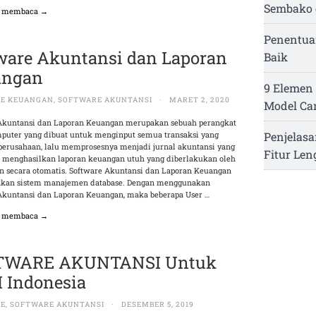
Sembako 
n membaca →
Penentua
ware Akuntansi dan Laporan
Baik
angan
9 Elemen 
E KEUANGAN
,
SOFTWARE AKUNTANSI
·
MARET 2, 2020
Model Ca
Akuntansi dan Laporan Keuangan merupakan sebuah perangkat
puter yang dibuat untuk menginput semua transaksi yang
Penjelasa
i perusahaan, lalu memprosesnya menjadi jurnal akuntansi yang
Fitur Le
menghasilkan laporan keuangan utuh yang diberlakukan oleh
n secara otomatis. Software Akuntansi dan Laporan Keuangan
kan sistem manajemen database. Dengan menggunakan
Akuntansi dan Laporan Keuangan, maka beberapa User …
n membaca →
TWARE AKUNTANSI Untuk
Indonesia
RE
,
SOFTWARE AKUNTANSI
·
DESEMBER 5, 2019