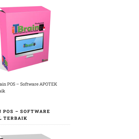
rain POS – Software APOTEK
aik
N POS – SOFTWARE
L TERBAIK