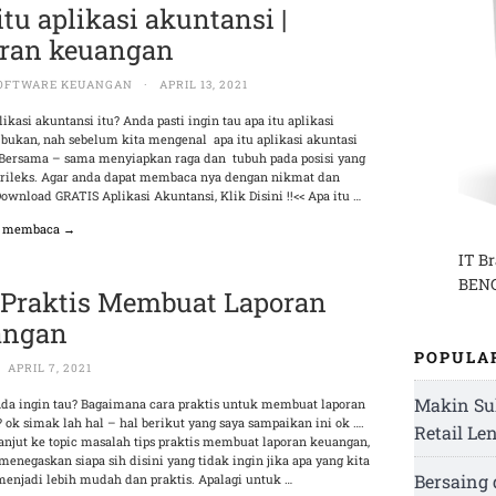
itu aplikasi akuntansi |
ran keuangan
OFTWARE KEUANGAN
·
APRIL 13, 2021
likasi akuntansi itu? Anda pasti ingin tau apa itu aplikasi
 bukan, nah sebelum kita mengenal apa itu aplikasi akuntasi
 Bersama – sama menyiapkan raga dan tubuh pada posisi yang
 rileks. Agar anda dapat membaca nya dengan nikmat dan
ownload GRATIS Aplikasi Akuntansi, Klik Disini !!<< Apa itu …
n membaca →
IT B
BENG
 Praktis Membuat Laporan
angan
POPULA
APRIL 7, 2021
Makin Su
da ingin tau? Bagaimana cara praktis untuk membuat laporan
ok simak lah hal – hal berikut yang saya sampaikan ini ok ….
Retail Le
anjut ke topic masalah tips praktis membuat laporan keuangan,
enegaskan siapa sih disini yang tidak ingin jika apa yang kita
Bersaing
menjadi lebih mudah dan praktis. Apalagi untuk …