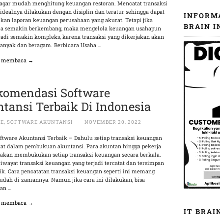
agar mudah menghitung keuangan restoran. Mencatat transaksi
idealnya dilakukan dengan disiplin dan teratur sehingga dapat
INFORM
kan laporan keuangan perusahaan yang akurat. Tetapi jika
BRAIN I
a semakin berkembang, maka mengelola keuangan usahapun
adi semakin kompleks, karena transaksi yang dikerjakan akan
anyak dan beragam. Berbicara Usaha …
n membaca →
komendasi Software
tansi Terbaik Di Indonesia
RE
,
SOFTWARE AKUNTANSI
·
NOVEMBER 20, 2022
tware Akuntansi Terbaik – Dahulu setiap transaksi keuangan
tat dalam pembukuan akuntansi. Para akuntan hingga pekerja
akan membukukan setiap transaksi keuangan secara berkala.
iwayat transaksi keuangan yang terjadi tercatat dan tersimpan
ik. Cara pencatatan transaksi keuangan seperti ini memang
mudah di zamannya. Namun jika cara ini dilakukan, bisa
an …
n membaca →
IT BRAI