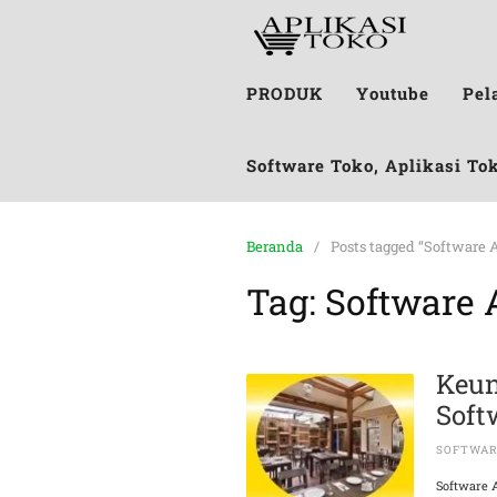
PRODUK
Youtube
Pel
Software Toko, Aplikasi To
Beranda
Posts tagged “Software 
Tag:
Software 
Keu
Soft
SOFTWA
Software 