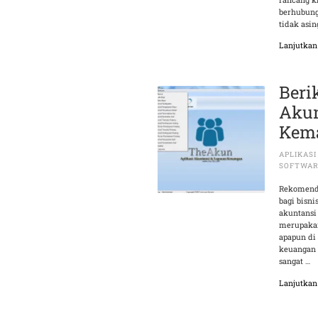
berhubung
tidak asin
Lanjutka
Beri
Akun
Kema
APLIKAS
SOFTWAR
Rekomenda
bagi bisni
akuntansi
merupakan 
apapun di 
keuangan 
sangat …
Lanjutka