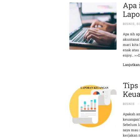
Apa 
Lapo
BISNIS
,
S
Apa sih ap
akuntansi
mari kita
enak atau
enjoy… >>D
Lanjutka
Tips
Keu
BISNIS
·
Apakah an
keuangan? 
Sebelum l
saya mau m
kerjakan 