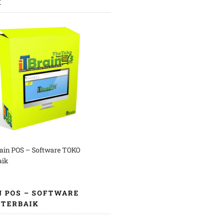
K
rain POS – Software TOKO
aik
N POS – SOFTWARE
 TERBAIK