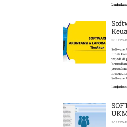
Lanjutka
Soft
Keu
SOFTWAR
Software 
lunak kom
terjadi d
kemudian 
perusahaa
mengguna
Software 
Lanjutka
SOF
UKM 
SOFTWA